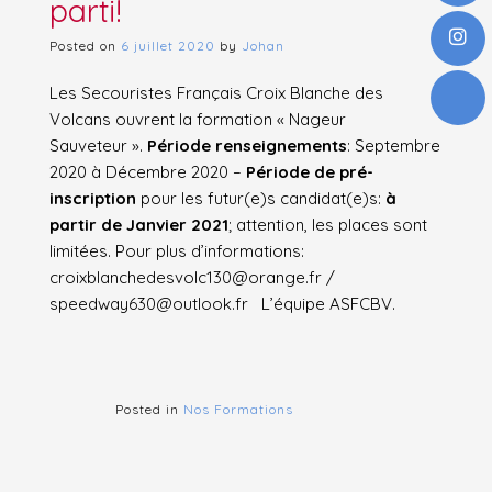
parti!
Posted on
6 juillet 2020
by
Johan
Les Secouristes Français Croix Blanche des
Volcans ouvrent la formation « Nageur
Sauveteur ».
Période renseignements
: Septembre
2020 à Décembre 2020 –
Période de pré-
inscription
pour les futur(e)s candidat(e)s:
à
partir de Janvier 2021
; attention, les places sont
limitées. Pour plus d’informations:
croixblanchedesvolc130@orange.fr /
speedway630@outlook.fr L’équipe ASFCBV.
Posted in
Nos Formations
Navigation