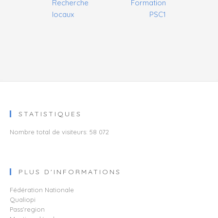
Recherche
Formation
de
locaux
PSC1
l’article
STATISTIQUES
Nombre total de visiteurs:
58 072
PLUS D'INFORMATIONS
Fédération Nationale
Qualiopi​​​​​​​
Pass'region