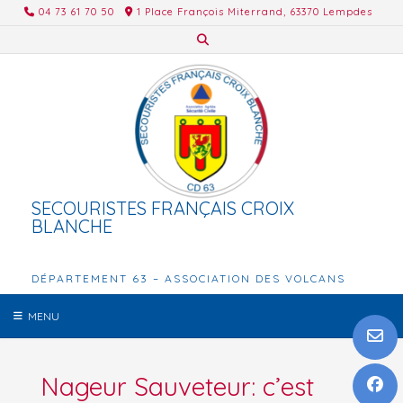
Skip
04 73 61 70 50
1 Place François Miterrand, 63370 Lempdes
to
content
SECOURISTES FRANÇAIS CROIX
BLANCHE
DÉPARTEMENT 63 – ASSOCIATION DES VOLCANS
MENU
Nageur Sauveteur: c’est