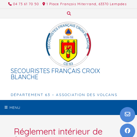
Skip
04 73 61 70 50
1 Place François Miterrand, 63370 Lempdes
to
content
SECOURISTES FRANÇAIS CROIX
BLANCHE
DÉPARTEMENT 63 – ASSOCIATION DES VOLCANS
MENU
Réglement intérieur de