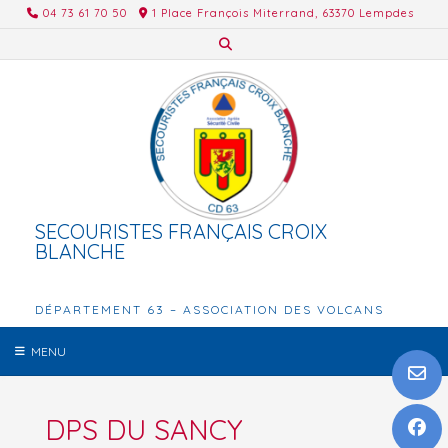
Skip
04 73 61 70 50
1 Place François Miterrand, 63370 Lempdes
to
content
SECOURISTES FRANÇAIS CROIX
BLANCHE
DÉPARTEMENT 63 – ASSOCIATION DES VOLCANS
MENU
DPS DU SANCY