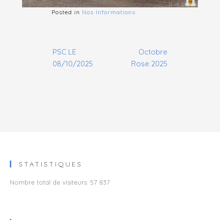
Posted in
Nos Informations
Navigation
PSC LE
Octobre
de
08/10/2025
Rose 2025
l’article
STATISTIQUES
Nombre total de visiteurs:
57 837