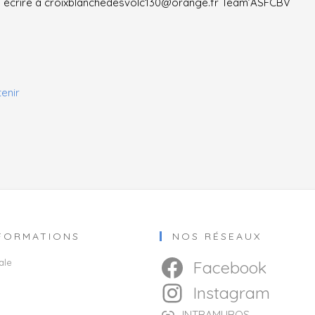
s, écrire à croixblanchedesvolc130@orange.fr Team’ASFCBV
enir
NFORMATIONS
NOS RÉSEAUX
ale
Facebook
Instagram
INTRAMUROS