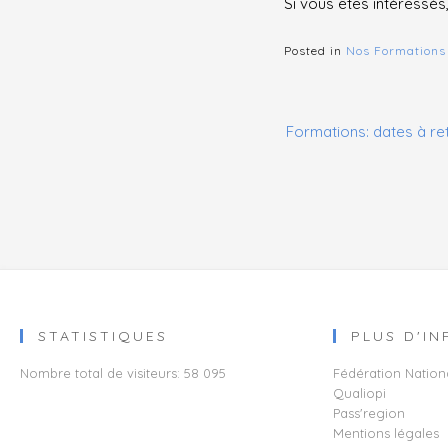
Si vous êtes intéressé
Posted in
Nos Formations
Navigation
Formations: dates à ret
de
l’article
STATISTIQUES
PLUS D'I
Nombre total de visiteurs:
58 095
Fédération Nation
Qualiopi​​​​​​​
Pass'region
Mentions légales