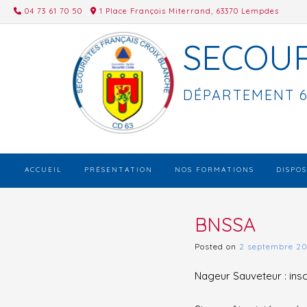
Skip
04 73 61 70 50
1 Place François Miterrand, 63370 Lempdes
to
content
SECOUR
DÉPARTEMENT 6
ACCUEIL
PRÉSENTATION
NOS FORMATIONS
DISPOS
BNSSA
Posted on
2 septembre 20
Nageur Sauveteur : insc